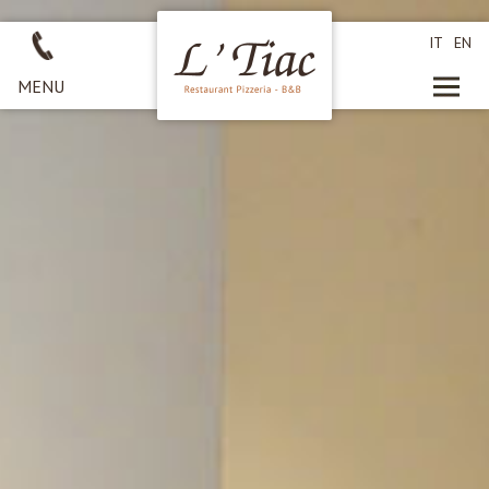
IT
EN
MENU
HOMEPAGE
RESTAURANT PIZZERIA
ZIMMER
ANFRAGE
AKTIV IM SOMMER
AKTIV IM WINTER