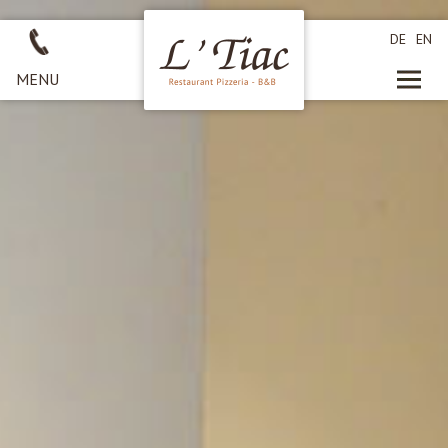
DE
EN
MENU
HOMEPAGE
RISTORANTE PIZZERIA
CAMERE
RICHIESTA
ESTATE ATTIVA
INVERNO ATTIVO